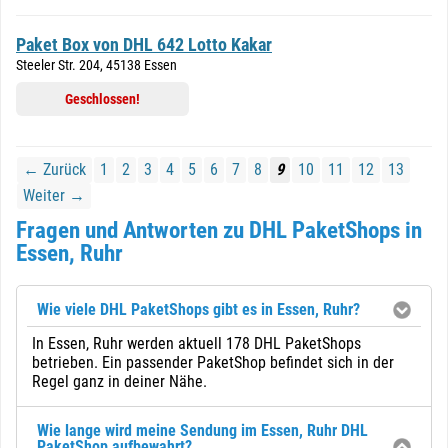
Paket Box von DHL 642 Lotto Kakar
Steeler Str. 204, 45138 Essen
Geschlossen!
← Zurück
1
2
3
4
5
6
7
8
9
10
11
12
13
Weiter →
Fragen und Antworten zu DHL PaketShops in
Essen, Ruhr
Wie viele DHL PaketShops gibt es in Essen, Ruhr?
In Essen, Ruhr werden aktuell 178 DHL PaketShops
betrieben. Ein passender PaketShop befindet sich in der
Regel ganz in deiner Nähe.
Wie lange wird meine Sendung im Essen, Ruhr DHL
PaketShop aufbewahrt?