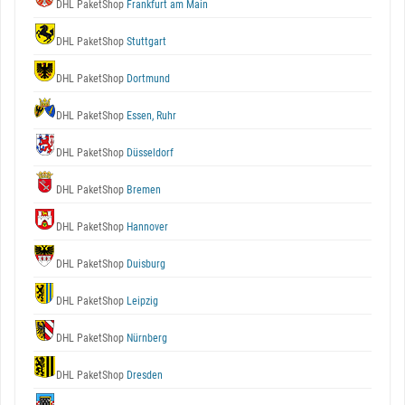
DHL PaketShop
Frankfurt am Main
DHL PaketShop
Stuttgart
DHL PaketShop
Dortmund
DHL PaketShop
Essen, Ruhr
DHL PaketShop
Düsseldorf
DHL PaketShop
Bremen
DHL PaketShop
Hannover
DHL PaketShop
Duisburg
DHL PaketShop
Leipzig
DHL PaketShop
Nürnberg
DHL PaketShop
Dresden