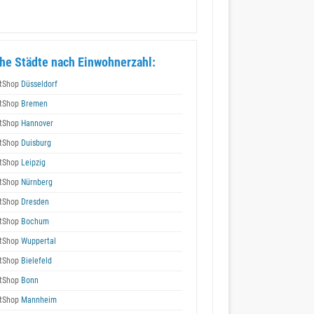
he Städte nach Einwohnerzahl:
tShop
Düsseldorf
tShop
Bremen
tShop
Hannover
tShop
Duisburg
tShop
Leipzig
tShop
Nürnberg
tShop
Dresden
tShop
Bochum
tShop
Wuppertal
tShop
Bielefeld
tShop
Bonn
tShop
Mannheim