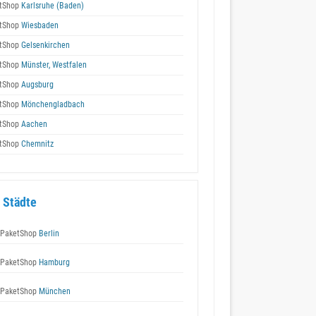
tShop
Karlsruhe (Baden)
tShop
Wiesbaden
tShop
Gelsenkirchen
tShop
Münster, Westfalen
tShop
Augsburg
tShop
Mönchengladbach
tShop
Aachen
tShop
Chemnitz
 Städte
 PaketShop
Berlin
 PaketShop
Hamburg
 PaketShop
München