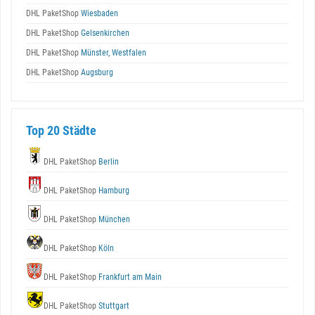
DHL PaketShop
Wiesbaden
DHL PaketShop
Gelsenkirchen
DHL PaketShop
Münster, Westfalen
DHL PaketShop
Augsburg
Top 20 Städte
DHL PaketShop
Berlin
DHL PaketShop
Hamburg
DHL PaketShop
München
DHL PaketShop
Köln
DHL PaketShop
Frankfurt am Main
DHL PaketShop
Stuttgart