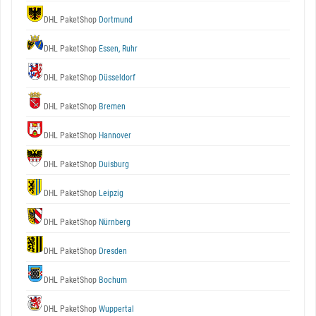
DHL PaketShop
Dortmund
DHL PaketShop
Essen, Ruhr
DHL PaketShop
Düsseldorf
DHL PaketShop
Bremen
DHL PaketShop
Hannover
DHL PaketShop
Duisburg
DHL PaketShop
Leipzig
DHL PaketShop
Nürnberg
DHL PaketShop
Dresden
DHL PaketShop
Bochum
DHL PaketShop
Wuppertal