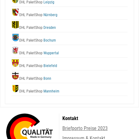
DHL PaketShop
Leipzig
DHL PaketShop
Nürnberg
DHL PaketShop
Dresden
DHL PaketShop
Bochum
DHL PaketShop
Wuppertal
DHL PaketShop
Bielefeld
DHL PaketShop
Bonn
DHL PaketShop
Mannheim
Kontakt
Briefporto Preise 2023
Impressum & Kontakt