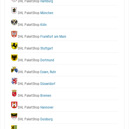
DHL PaketShop
Hamburg
DHL PaketShop
München
DHL PaketShop
Köln
DHL PaketShop
Frankfurt am Main
DHL PaketShop
Stuttgart
DHL PaketShop
Dortmund
DHL PaketShop
Essen, Ruhr
DHL PaketShop
Düsseldorf
DHL PaketShop
Bremen
DHL PaketShop
Hannover
DHL PaketShop
Duisburg