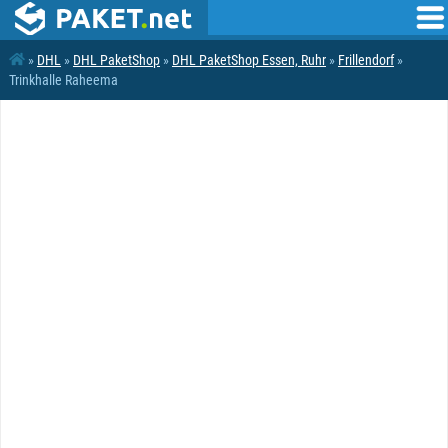
»
DHL
»
DHL PaketShop
»
DHL PaketShop Essen, Ruhr
»
Frillendorf
»
Trinkhalle Raheema