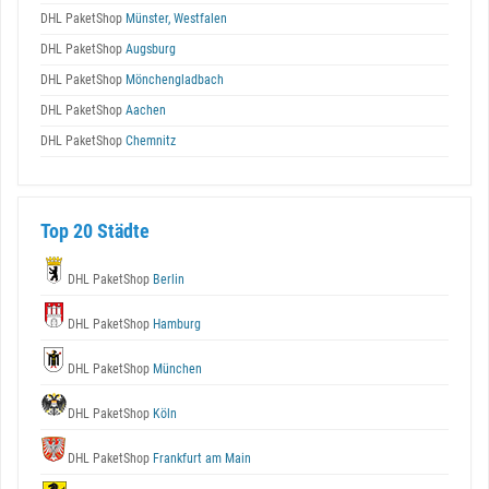
DHL PaketShop
Münster, Westfalen
DHL PaketShop
Augsburg
DHL PaketShop
Mönchengladbach
DHL PaketShop
Aachen
DHL PaketShop
Chemnitz
Top 20 Städte
DHL PaketShop
Berlin
DHL PaketShop
Hamburg
DHL PaketShop
München
DHL PaketShop
Köln
DHL PaketShop
Frankfurt am Main