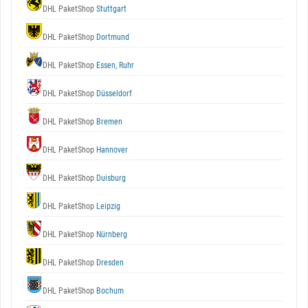
DHL PaketShop
Stuttgart
DHL PaketShop
Dortmund
DHL PaketShop
Essen, Ruhr
DHL PaketShop
Düsseldorf
DHL PaketShop
Bremen
DHL PaketShop
Hannover
DHL PaketShop
Duisburg
DHL PaketShop
Leipzig
DHL PaketShop
Nürnberg
DHL PaketShop
Dresden
DHL PaketShop
Bochum