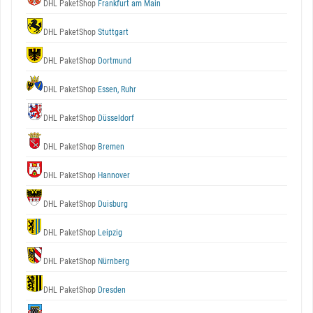
DHL PaketShop
Frankfurt am Main
DHL PaketShop
Stuttgart
DHL PaketShop
Dortmund
DHL PaketShop
Essen, Ruhr
DHL PaketShop
Düsseldorf
DHL PaketShop
Bremen
DHL PaketShop
Hannover
DHL PaketShop
Duisburg
DHL PaketShop
Leipzig
DHL PaketShop
Nürnberg
DHL PaketShop
Dresden