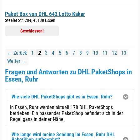
Paket Box von DHL 642 Lotto Kakar
Steeler Str. 204, 45138 Essen
Geschlossen!
← Zurück
1
2
3
4
5
6
7
8
9
10
11
12
13
Weiter →
Fragen und Antworten zu DHL PaketShops in
Essen, Ruhr
Wie viele DHL PaketShops gibt es in Essen, Ruhr?
In Essen, Ruhr werden aktuell 178 DHL PaketShops
betrieben. Ein passender PaketShop befindet sich in der
Regel ganz in deiner Nähe.
Wie lange wird meine Sendung im Essen, Ruhr DHL
PaketShop aufbewahrt?