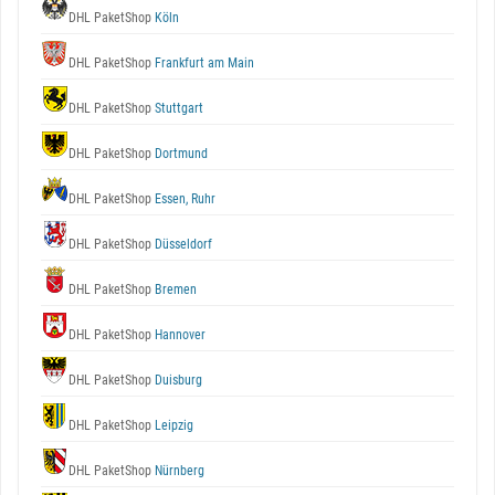
DHL PaketShop
Köln
DHL PaketShop
Frankfurt am Main
DHL PaketShop
Stuttgart
DHL PaketShop
Dortmund
DHL PaketShop
Essen, Ruhr
DHL PaketShop
Düsseldorf
DHL PaketShop
Bremen
DHL PaketShop
Hannover
DHL PaketShop
Duisburg
DHL PaketShop
Leipzig
DHL PaketShop
Nürnberg