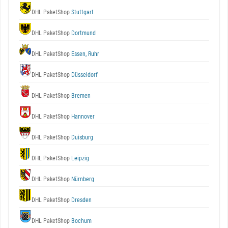
DHL PaketShop
Stuttgart
DHL PaketShop
Dortmund
DHL PaketShop
Essen, Ruhr
DHL PaketShop
Düsseldorf
DHL PaketShop
Bremen
DHL PaketShop
Hannover
DHL PaketShop
Duisburg
DHL PaketShop
Leipzig
DHL PaketShop
Nürnberg
DHL PaketShop
Dresden
DHL PaketShop
Bochum