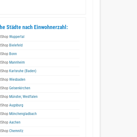
he Städte nach Einwohnerzahl:
tShop
Wuppertal
tShop
Bielefeld
tShop
Bonn
tShop
Mannheim
tShop
Karlsruhe (Baden)
tShop
Wiesbaden
tShop
Gelsenkirchen
tShop
Münster, Westfalen
tShop
Augsburg
tShop
Mönchengladbach
tShop
Aachen
tShop
Chemnitz