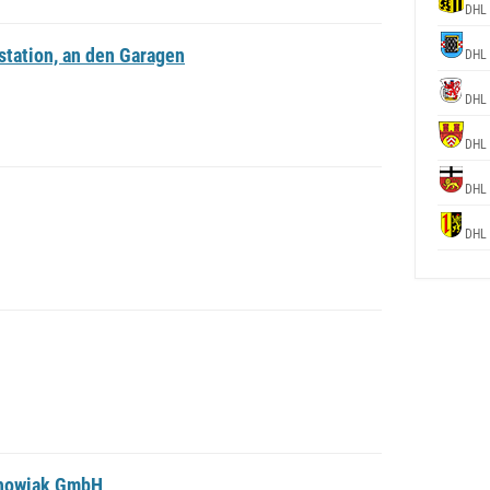
DHL
tation, an den Garagen
DHL
DHL
DHL
DHL
DHL
chowiak GmbH