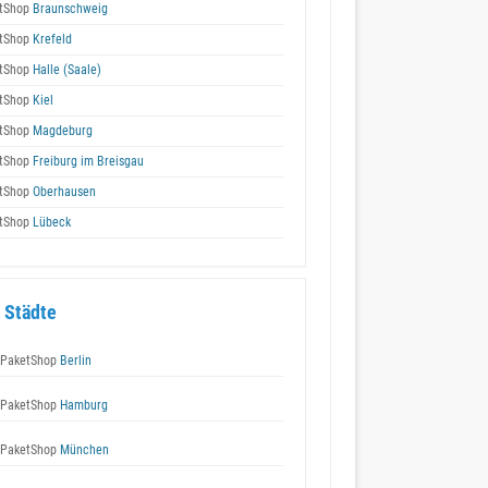
tShop
Braunschweig
tShop
Krefeld
tShop
Halle (Saale)
tShop
Kiel
tShop
Magdeburg
tShop
Freiburg im Breisgau
tShop
Oberhausen
tShop
Lübeck
 Städte
 PaketShop
Berlin
 PaketShop
Hamburg
 PaketShop
München