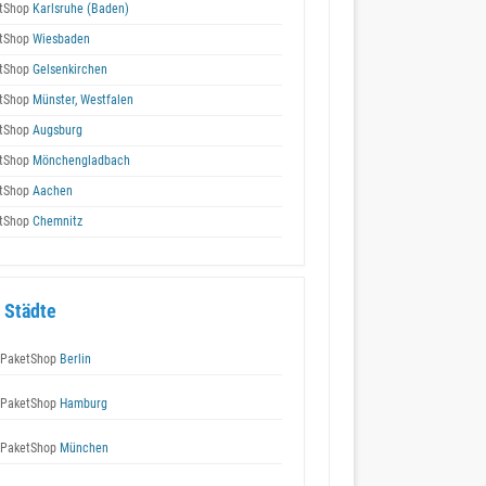
tShop
Karlsruhe (Baden)
tShop
Wiesbaden
tShop
Gelsenkirchen
tShop
Münster, Westfalen
tShop
Augsburg
tShop
Mönchengladbach
tShop
Aachen
tShop
Chemnitz
 Städte
 PaketShop
Berlin
 PaketShop
Hamburg
 PaketShop
München