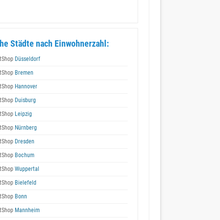
he Städte nach Einwohnerzahl:
tShop
Düsseldorf
tShop
Bremen
tShop
Hannover
tShop
Duisburg
tShop
Leipzig
tShop
Nürnberg
tShop
Dresden
tShop
Bochum
tShop
Wuppertal
tShop
Bielefeld
tShop
Bonn
tShop
Mannheim