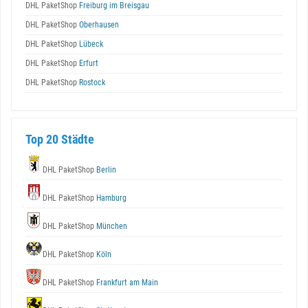
DHL PaketShop
Freiburg im Breisgau
DHL PaketShop
Oberhausen
DHL PaketShop
Lübeck
DHL PaketShop
Erfurt
DHL PaketShop
Rostock
Top 20 Städte
DHL PaketShop
Berlin
DHL PaketShop
Hamburg
DHL PaketShop
München
DHL PaketShop
Köln
DHL PaketShop
Frankfurt am Main