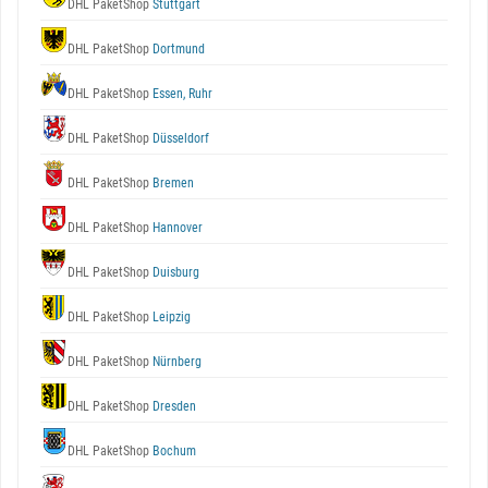
DHL PaketShop
Stuttgart
DHL PaketShop
Dortmund
DHL PaketShop
Essen, Ruhr
DHL PaketShop
Düsseldorf
DHL PaketShop
Bremen
DHL PaketShop
Hannover
DHL PaketShop
Duisburg
DHL PaketShop
Leipzig
DHL PaketShop
Nürnberg
DHL PaketShop
Dresden
DHL PaketShop
Bochum