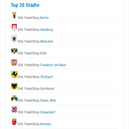
Top 20 Städte
DHL PaketShop
Berlin
DHL PaketShop
Hamburg
DHL PaketShop
München
DHL PaketShop
Köln
DHL PaketShop
Frankfurt am Main
DHL PaketShop
Stuttgart
DHL PaketShop
Dortmund
DHL PaketShop
Essen, Ruhr
DHL PaketShop
Düsseldorf
DHL PaketShop
Bremen