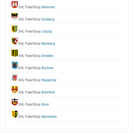
DHL PaketShop
Hannover
DHL PaketShop
Duisburg
DHL PaketShop
Leipzig
DHL PaketShop
Nürnberg
DHL PaketShop
Dresden
DHL PaketShop
Bochum
DHL PaketShop
Wuppertal
DHL PaketShop
Bielefeld
DHL PaketShop
Bonn
DHL PaketShop
Mannheim