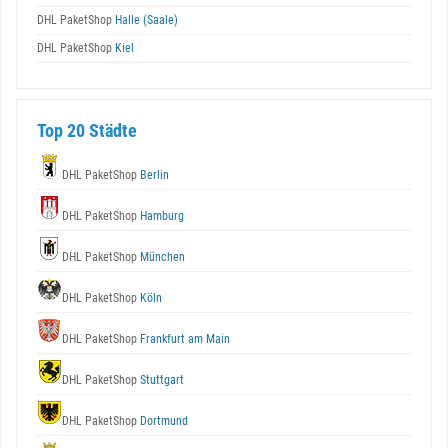
DHL PaketShop
Halle (Saale)
DHL PaketShop
Kiel
Top 20 Städte
DHL PaketShop
Berlin
DHL PaketShop
Hamburg
DHL PaketShop
München
DHL PaketShop
Köln
DHL PaketShop
Frankfurt am Main
DHL PaketShop
Stuttgart
DHL PaketShop
Dortmund