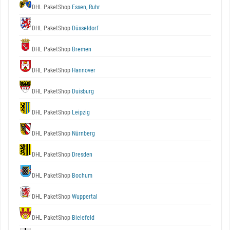
DHL PaketShop
Essen, Ruhr
DHL PaketShop
Düsseldorf
DHL PaketShop
Bremen
DHL PaketShop
Hannover
DHL PaketShop
Duisburg
DHL PaketShop
Leipzig
DHL PaketShop
Nürnberg
DHL PaketShop
Dresden
DHL PaketShop
Bochum
DHL PaketShop
Wuppertal
DHL PaketShop
Bielefeld