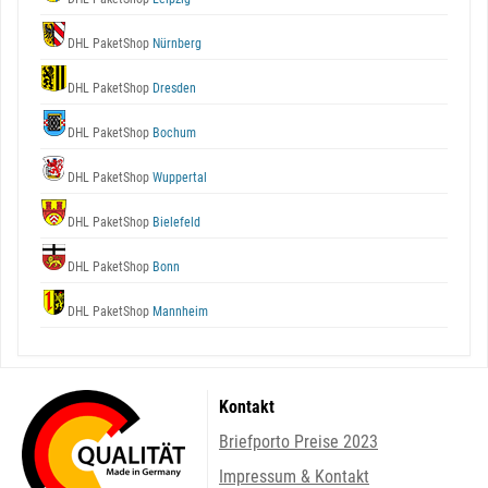
DHL PaketShop
Nürnberg
DHL PaketShop
Dresden
DHL PaketShop
Bochum
DHL PaketShop
Wuppertal
DHL PaketShop
Bielefeld
DHL PaketShop
Bonn
DHL PaketShop
Mannheim
Kontakt
Briefporto Preise 2023
Impressum & Kontakt