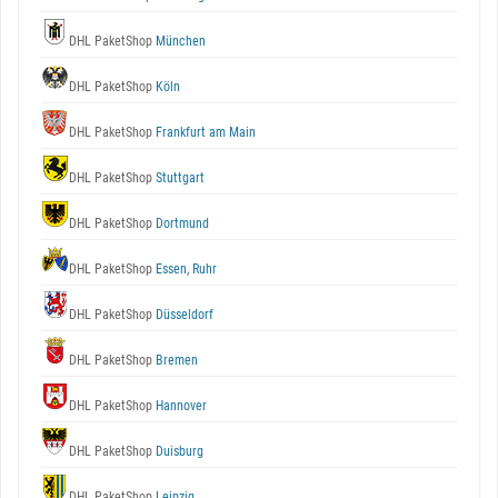
DHL PaketShop
München
DHL PaketShop
Köln
DHL PaketShop
Frankfurt am Main
DHL PaketShop
Stuttgart
DHL PaketShop
Dortmund
DHL PaketShop
Essen, Ruhr
DHL PaketShop
Düsseldorf
DHL PaketShop
Bremen
DHL PaketShop
Hannover
DHL PaketShop
Duisburg
DHL PaketShop
Leipzig