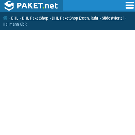
»
DHL
»
DHL PaketShop
»
DHL PaketShop Essen, Ruhr
»
Südostviertel
»
Hallmann GbR