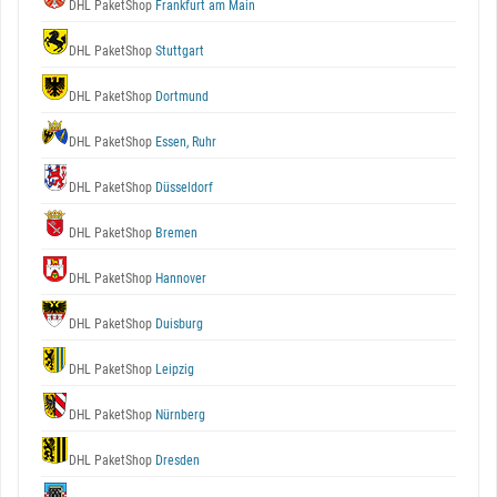
DHL PaketShop
Frankfurt am Main
DHL PaketShop
Stuttgart
DHL PaketShop
Dortmund
DHL PaketShop
Essen, Ruhr
DHL PaketShop
Düsseldorf
DHL PaketShop
Bremen
DHL PaketShop
Hannover
DHL PaketShop
Duisburg
DHL PaketShop
Leipzig
DHL PaketShop
Nürnberg
DHL PaketShop
Dresden