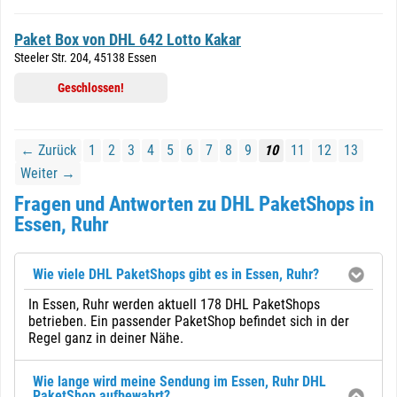
Paket Box von DHL 642 Lotto Kakar
Steeler Str. 204, 45138 Essen
Geschlossen!
← Zurück
1
2
3
4
5
6
7
8
9
10
11
12
13
Weiter →
Fragen und Antworten zu DHL PaketShops in
Essen, Ruhr
Wie viele DHL PaketShops gibt es in Essen, Ruhr?
In Essen, Ruhr werden aktuell 178 DHL PaketShops
betrieben. Ein passender PaketShop befindet sich in der
Regel ganz in deiner Nähe.
Wie lange wird meine Sendung im Essen, Ruhr DHL
PaketShop aufbewahrt?