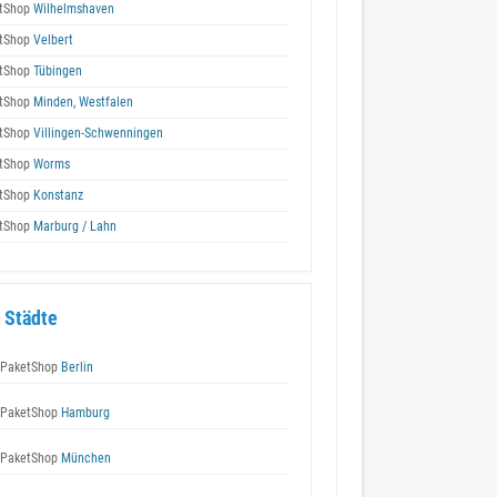
tShop
Wilhelmshaven
tShop
Velbert
tShop
Tübingen
tShop
Minden, Westfalen
tShop
Villingen-Schwenningen
tShop
Worms
tShop
Konstanz
tShop
Marburg / Lahn
 Städte
 PaketShop
Berlin
 PaketShop
Hamburg
 PaketShop
München