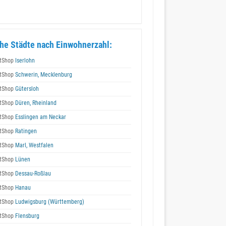
he Städte nach Einwohnerzahl:
tShop
Iserlohn
tShop
Schwerin, Mecklenburg
tShop
Gütersloh
tShop
Düren, Rheinland
tShop
Esslingen am Neckar
tShop
Ratingen
tShop
Marl, Westfalen
tShop
Lünen
tShop
Dessau-Roßlau
tShop
Hanau
tShop
Ludwigsburg (Württemberg)
tShop
Flensburg