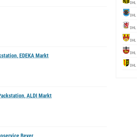
DHL
DHL
DHL
DHL
DHL
kstation, EDEKA Markt
DHL
ackstation, ALDI Markt
roservice Beyer