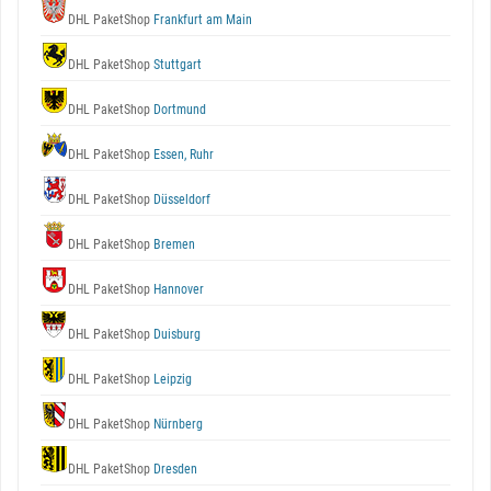
DHL PaketShop
Frankfurt am Main
DHL PaketShop
Stuttgart
DHL PaketShop
Dortmund
DHL PaketShop
Essen, Ruhr
DHL PaketShop
Düsseldorf
DHL PaketShop
Bremen
DHL PaketShop
Hannover
DHL PaketShop
Duisburg
DHL PaketShop
Leipzig
DHL PaketShop
Nürnberg
DHL PaketShop
Dresden