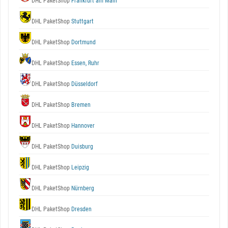
DHL PaketShop
Frankfurt am Main
DHL PaketShop
Stuttgart
DHL PaketShop
Dortmund
DHL PaketShop
Essen, Ruhr
DHL PaketShop
Düsseldorf
DHL PaketShop
Bremen
DHL PaketShop
Hannover
DHL PaketShop
Duisburg
DHL PaketShop
Leipzig
DHL PaketShop
Nürnberg
DHL PaketShop
Dresden