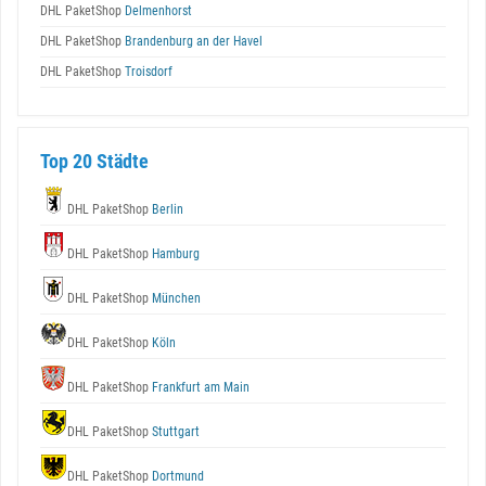
DHL PaketShop
Delmenhorst
DHL PaketShop
Brandenburg an der Havel
DHL PaketShop
Troisdorf
Top 20 Städte
DHL PaketShop
Berlin
DHL PaketShop
Hamburg
DHL PaketShop
München
DHL PaketShop
Köln
DHL PaketShop
Frankfurt am Main
DHL PaketShop
Stuttgart
DHL PaketShop
Dortmund