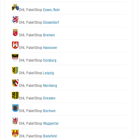
DHL PaketShop
Essen, Ruhr
DHL PaketShop
Düsseldorf
DHL PaketShop
Bremen
DHL PaketShop
Hannover
DHL PaketShop
Duisburg
DHL PaketShop
Leipzig
DHL PaketShop
Nürnberg
DHL PaketShop
Dresden
DHL PaketShop
Bochum
DHL PaketShop
Wuppertal
DHL PaketShop
Bielefeld