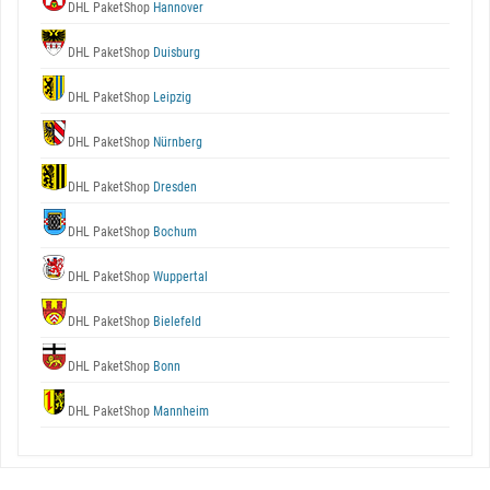
DHL PaketShop
Hannover
DHL PaketShop
Duisburg
DHL PaketShop
Leipzig
DHL PaketShop
Nürnberg
DHL PaketShop
Dresden
DHL PaketShop
Bochum
DHL PaketShop
Wuppertal
DHL PaketShop
Bielefeld
DHL PaketShop
Bonn
DHL PaketShop
Mannheim