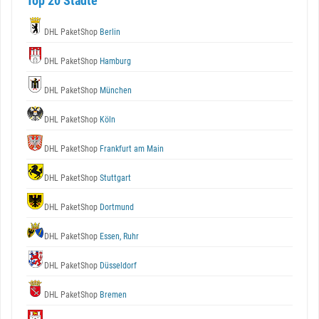
Top 20 Städte
DHL PaketShop
Berlin
DHL PaketShop
Hamburg
DHL PaketShop
München
DHL PaketShop
Köln
DHL PaketShop
Frankfurt am Main
DHL PaketShop
Stuttgart
DHL PaketShop
Dortmund
DHL PaketShop
Essen, Ruhr
DHL PaketShop
Düsseldorf
DHL PaketShop
Bremen