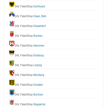
DHL PaketShop
Dortmund
DHL PaketShop
Essen, Ruhr
DHL PaketShop
Düsseldorf
DHL PaketShop
Bremen
DHL PaketShop
Hannover
DHL PaketShop
Duisburg
DHL PaketShop
Leipzig
DHL PaketShop
Nürnberg
DHL PaketShop
Dresden
DHL PaketShop
Bochum
DHL PaketShop
Wuppertal