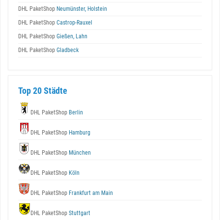
DHL PaketShop
Neumünster, Holstein
DHL PaketShop
Castrop-Rauxel
DHL PaketShop
Gießen, Lahn
DHL PaketShop
Gladbeck
Top 20 Städte
DHL PaketShop
Berlin
DHL PaketShop
Hamburg
DHL PaketShop
München
DHL PaketShop
Köln
DHL PaketShop
Frankfurt am Main
DHL PaketShop
Stuttgart