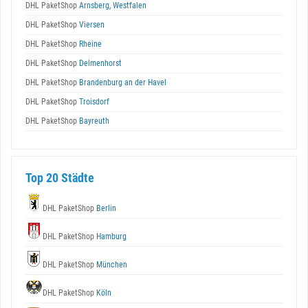
DHL PaketShop
Arnsberg, Westfalen
DHL PaketShop
Viersen
DHL PaketShop
Rheine
DHL PaketShop
Delmenhorst
DHL PaketShop
Brandenburg an der Havel
DHL PaketShop
Troisdorf
DHL PaketShop
Bayreuth
Top 20 Städte
DHL PaketShop
Berlin
DHL PaketShop
Hamburg
DHL PaketShop
München
DHL PaketShop
Köln