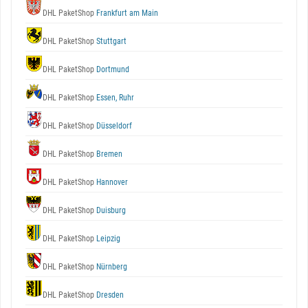
DHL PaketShop
Frankfurt am Main
DHL PaketShop
Stuttgart
DHL PaketShop
Dortmund
DHL PaketShop
Essen, Ruhr
DHL PaketShop
Düsseldorf
DHL PaketShop
Bremen
DHL PaketShop
Hannover
DHL PaketShop
Duisburg
DHL PaketShop
Leipzig
DHL PaketShop
Nürnberg
DHL PaketShop
Dresden