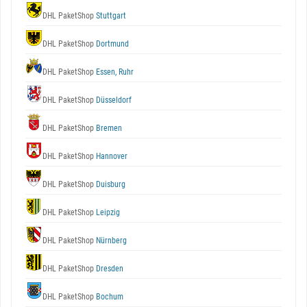
DHL PaketShop
Stuttgart
DHL PaketShop
Dortmund
DHL PaketShop
Essen, Ruhr
DHL PaketShop
Düsseldorf
DHL PaketShop
Bremen
DHL PaketShop
Hannover
DHL PaketShop
Duisburg
DHL PaketShop
Leipzig
DHL PaketShop
Nürnberg
DHL PaketShop
Dresden
DHL PaketShop
Bochum