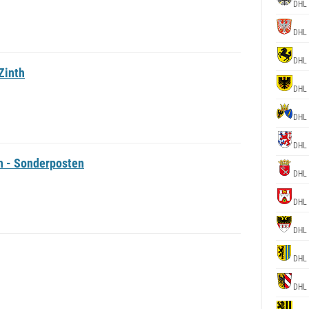
DHL
DHL
DHL
Zinth
DHL
DHL
DHL
en - Sonderposten
DHL
DHL
DHL
DHL
DHL