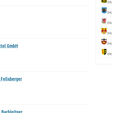
DHL
DHL
DHL
DHL
DHL
ittel GmbH
DHL
 Felixberger
 Bachleitner