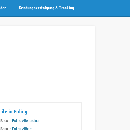
nder
Sendungsverfolgung & Tracking
eile in Erding
tShop in
Erding Altenerding
tShop in
Erding Altham