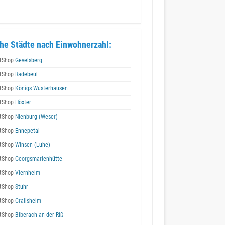
he Städte nach Einwohnerzahl:
tShop
Gevelsberg
tShop
Radebeul
tShop
Königs Wusterhausen
tShop
Höxter
tShop
Nienburg (Weser)
tShop
Ennepetal
tShop
Winsen (Luhe)
tShop
Georgsmarienhütte
tShop
Viernheim
tShop
Stuhr
tShop
Crailsheim
tShop
Biberach an der Riß