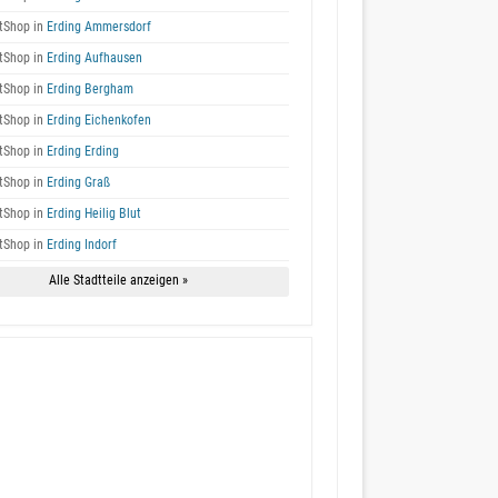
tShop in
Erding Ammersdorf
tShop in
Erding Aufhausen
tShop in
Erding Bergham
tShop in
Erding Eichenkofen
tShop in
Erding Erding
tShop in
Erding Graß
tShop in
Erding Heilig Blut
tShop in
Erding Indorf
Alle Stadtteile anzeigen »