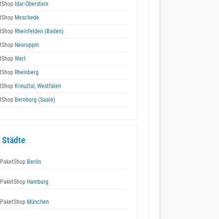
tShop
Idar-Oberstein
tShop
Meschede
tShop
Rheinfelden (Baden)
tShop
Neuruppin
tShop
Werl
tShop
Rheinberg
tShop
Kreuztal, Westfalen
tShop
Bernburg (Saale)
 Städte
 PaketShop
Berlin
 PaketShop
Hamburg
 PaketShop
München