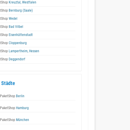
tShop
Kreuztal, Westfalen
tShop
Bernburg (Saale)
tShop
Wedel
tShop
Bad Vilbel
tShop
Eisenhüttenstadt
tShop
Cloppenburg
tShop
Lampertheim, Hessen
tShop
Deggendorf
 Städte
 PaketShop
Berlin
 PaketShop
Hamburg
 PaketShop
München