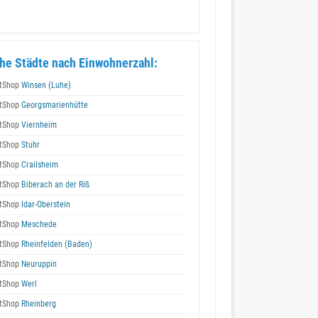
he Städte nach Einwohnerzahl:
tShop
Winsen (Luhe)
tShop
Georgsmarienhütte
tShop
Viernheim
tShop
Stuhr
tShop
Crailsheim
tShop
Biberach an der Riß
tShop
Idar-Oberstein
tShop
Meschede
tShop
Rheinfelden (Baden)
tShop
Neuruppin
tShop
Werl
tShop
Rheinberg