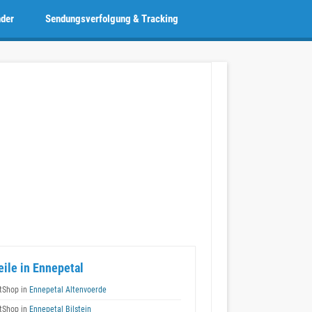
nder
Sendungsverfolgung & Tracking
eile in Ennepetal
tShop in
Ennepetal Altenvoerde
tShop in
Ennepetal Bilstein