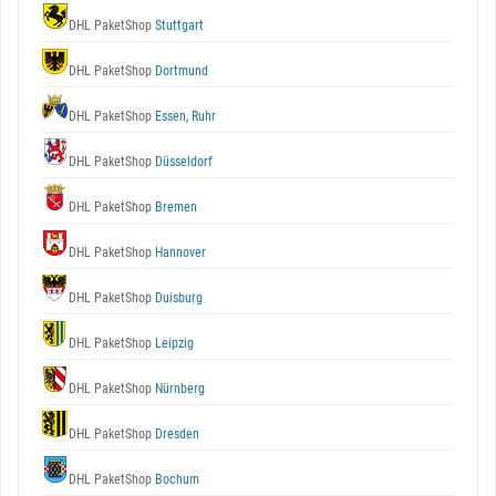
DHL PaketShop
Stuttgart
DHL PaketShop
Dortmund
DHL PaketShop
Essen, Ruhr
DHL PaketShop
Düsseldorf
DHL PaketShop
Bremen
DHL PaketShop
Hannover
DHL PaketShop
Duisburg
DHL PaketShop
Leipzig
DHL PaketShop
Nürnberg
DHL PaketShop
Dresden
DHL PaketShop
Bochum