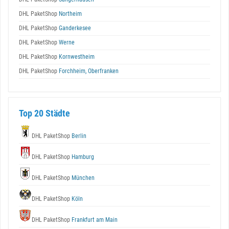
DHL PaketShop
Northeim
DHL PaketShop
Ganderkesee
DHL PaketShop
Werne
DHL PaketShop
Kornwestheim
DHL PaketShop
Forchheim, Oberfranken
Top 20 Städte
DHL PaketShop
Berlin
DHL PaketShop
Hamburg
DHL PaketShop
München
DHL PaketShop
Köln
DHL PaketShop
Frankfurt am Main