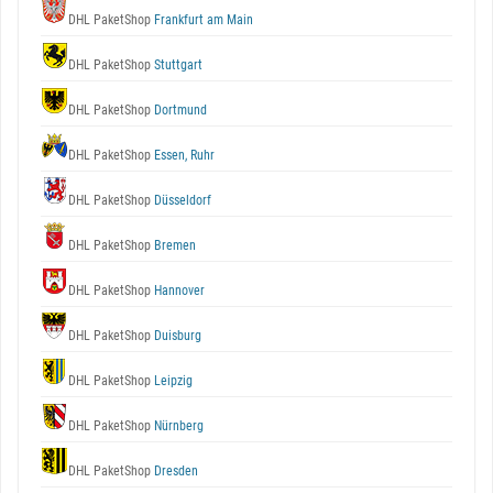
DHL PaketShop
Frankfurt am Main
DHL PaketShop
Stuttgart
DHL PaketShop
Dortmund
DHL PaketShop
Essen, Ruhr
DHL PaketShop
Düsseldorf
DHL PaketShop
Bremen
DHL PaketShop
Hannover
DHL PaketShop
Duisburg
DHL PaketShop
Leipzig
DHL PaketShop
Nürnberg
DHL PaketShop
Dresden