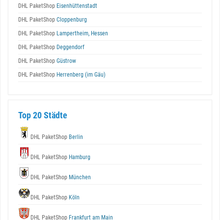
DHL PaketShop
Eisenhüttenstadt
DHL PaketShop
Cloppenburg
DHL PaketShop
Lampertheim, Hessen
DHL PaketShop
Deggendorf
DHL PaketShop
Güstrow
DHL PaketShop
Herrenberg (im Gäu)
Top 20 Städte
DHL PaketShop
Berlin
DHL PaketShop
Hamburg
DHL PaketShop
München
DHL PaketShop
Köln
DHL PaketShop
Frankfurt am Main