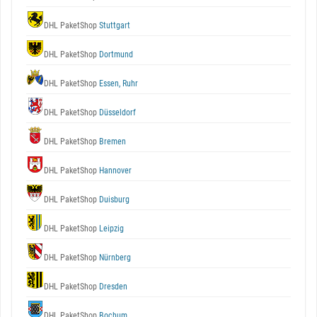
DHL PaketShop
Stuttgart
DHL PaketShop
Dortmund
DHL PaketShop
Essen, Ruhr
DHL PaketShop
Düsseldorf
DHL PaketShop
Bremen
DHL PaketShop
Hannover
DHL PaketShop
Duisburg
DHL PaketShop
Leipzig
DHL PaketShop
Nürnberg
DHL PaketShop
Dresden
DHL PaketShop
Bochum