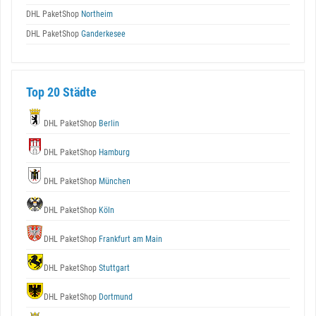
DHL PaketShop
Northeim
DHL PaketShop
Ganderkesee
Top 20 Städte
DHL PaketShop
Berlin
DHL PaketShop
Hamburg
DHL PaketShop
München
DHL PaketShop
Köln
DHL PaketShop
Frankfurt am Main
DHL PaketShop
Stuttgart
DHL PaketShop
Dortmund