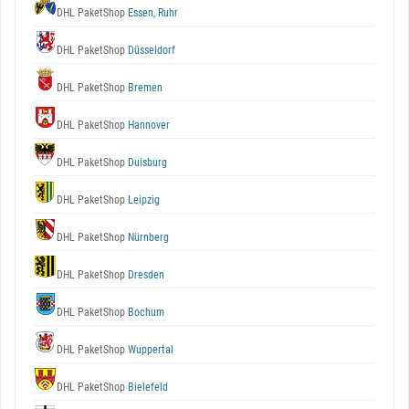
DHL PaketShop
Essen, Ruhr
DHL PaketShop
Düsseldorf
DHL PaketShop
Bremen
DHL PaketShop
Hannover
DHL PaketShop
Duisburg
DHL PaketShop
Leipzig
DHL PaketShop
Nürnberg
DHL PaketShop
Dresden
DHL PaketShop
Bochum
DHL PaketShop
Wuppertal
DHL PaketShop
Bielefeld