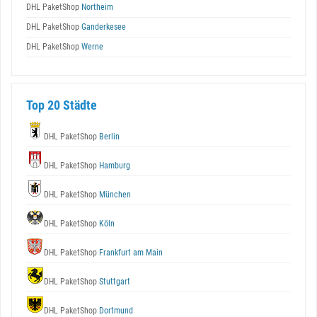
DHL PaketShop
Northeim
DHL PaketShop
Ganderkesee
DHL PaketShop
Werne
Top 20 Städte
DHL PaketShop
Berlin
DHL PaketShop
Hamburg
DHL PaketShop
München
DHL PaketShop
Köln
DHL PaketShop
Frankfurt am Main
DHL PaketShop
Stuttgart
DHL PaketShop
Dortmund