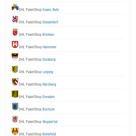
DHL PaketShop
Essen, Ruhr
DHL PaketShop
Düsseldorf
DHL PaketShop
Bremen
DHL PaketShop
Hannover
DHL PaketShop
Duisburg
DHL PaketShop
Leipzig
DHL PaketShop
Nürnberg
DHL PaketShop
Dresden
DHL PaketShop
Bochum
DHL PaketShop
Wuppertal
DHL PaketShop
Bielefeld