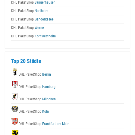
DHL PaketShop
Sangerhausen
DHL PaketShop
Northeim
DHL PaketShop
Ganderkesee
DHL PaketShop
Werne
DHL PaketShop
Kornwestheim
Top 20 Städte
DHL PaketShop
Berlin
DHL PaketShop
Hamburg
DHL PaketShop
München
DHL PaketShop
Köln
DHL PaketShop
Frankfurt am Main