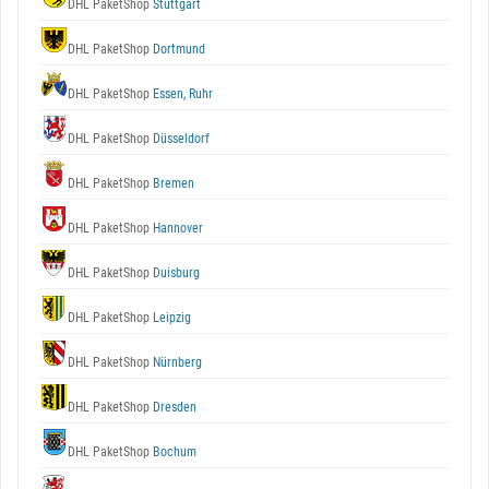
DHL PaketShop
Stuttgart
DHL PaketShop
Dortmund
DHL PaketShop
Essen, Ruhr
DHL PaketShop
Düsseldorf
DHL PaketShop
Bremen
DHL PaketShop
Hannover
DHL PaketShop
Duisburg
DHL PaketShop
Leipzig
DHL PaketShop
Nürnberg
DHL PaketShop
Dresden
DHL PaketShop
Bochum