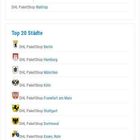
DHL PaketShop
Waltrop
Top 20 Städte
DHL PaketShop
Berlin
DHL PaketShop
Hamburg
DHL PaketShop
München
DHL PaketShop
Köln
DHL PaketShop
Frankfurt am Main
DHL PaketShop
Stuttgart
DHL PaketShop
Dortmund
DHL PaketShop
Essen, Ruhr