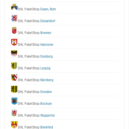
DHL PaketShop
Essen, Ruhr
DHL PaketShop
Düsseldorf
DHL PaketShop
Bremen
DHL PaketShop
Hannover
DHL PaketShop
Duisburg
DHL PaketShop
Leipzig
DHL PaketShop
Nürnberg
DHL PaketShop
Dresden
DHL PaketShop
Bochum
DHL PaketShop
Wuppertal
DHL PaketShop
Bielefeld