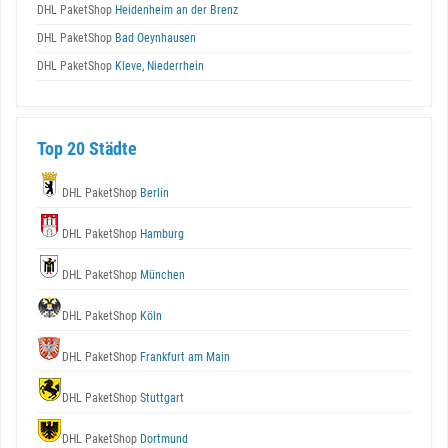
DHL PaketShop
Heidenheim an der Brenz
DHL PaketShop
Bad Oeynhausen
DHL PaketShop
Kleve, Niederrhein
Top 20 Städte
DHL PaketShop
Berlin
DHL PaketShop
Hamburg
DHL PaketShop
München
DHL PaketShop
Köln
DHL PaketShop
Frankfurt am Main
DHL PaketShop
Stuttgart
DHL PaketShop
Dortmund