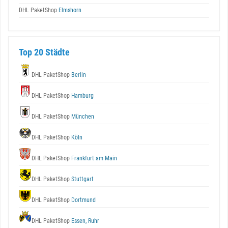
DHL PaketShop
Elmshorn
Top 20 Städte
DHL PaketShop
Berlin
DHL PaketShop
Hamburg
DHL PaketShop
München
DHL PaketShop
Köln
DHL PaketShop
Frankfurt am Main
DHL PaketShop
Stuttgart
DHL PaketShop
Dortmund
DHL PaketShop
Essen, Ruhr