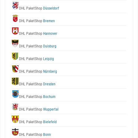
DHL PaketShop
Düsseldorf
DHL PaketShop
Bremen
DHL PaketShop
Hannover
DHL PaketShop
Duisburg
DHL PaketShop
Leipzig
DHL PaketShop
Nürnberg
DHL PaketShop
Dresden
DHL PaketShop
Bochum
DHL PaketShop
Wuppertal
DHL PaketShop
Bielefeld
DHL PaketShop
Bonn