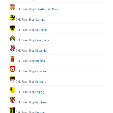
DHL PaketShop
Frankfurt am Main
DHL PaketShop
Stuttgart
DHL PaketShop
Dortmund
DHL PaketShop
Essen, Ruhr
DHL PaketShop
Düsseldorf
DHL PaketShop
Bremen
DHL PaketShop
Hannover
DHL PaketShop
Duisburg
DHL PaketShop
Leipzig
DHL PaketShop
Nürnberg
DHL PaketShop
Dresden