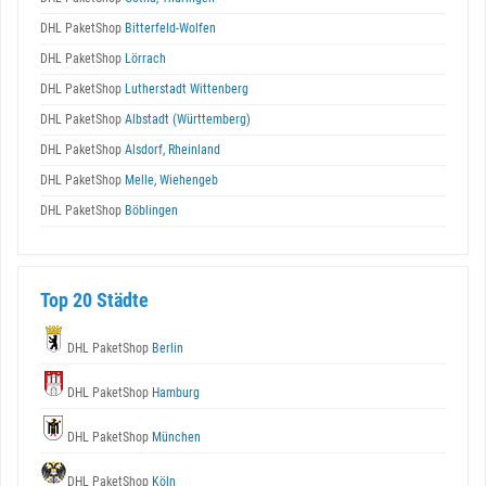
DHL PaketShop
Bitterfeld-Wolfen
DHL PaketShop
Lörrach
DHL PaketShop
Lutherstadt Wittenberg
DHL PaketShop
Albstadt (Württemberg)
DHL PaketShop
Alsdorf, Rheinland
DHL PaketShop
Melle, Wiehengeb
DHL PaketShop
Böblingen
Top 20 Städte
DHL PaketShop
Berlin
DHL PaketShop
Hamburg
DHL PaketShop
München
DHL PaketShop
Köln