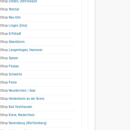
tShop
Emden, Ostfriesland
tShop
Wetzlar
tShop
Neu-Ulm
tShop
Lingen (Ems)
tShop
Erftstadt
tShop
Ibbenbüren
tShop
Langenhagen, Hannover
tShop
Speyer
tShop
Passau
tShop
Schwerte
tShop
Peine
tShop
Neunkirchen / Saar
tShop
Heidenheim an der Brenz
tShop
Bad Oeynhausen
tShop
Kleve, Niederrhein
tShop
Ravensburg (Württemberg)