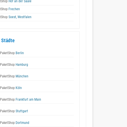
tShop
Hof an der Saale
tShop
Frechen
tShop
Soest, Westfalen
 Städte
 PaketShop
Berlin
 PaketShop
Hamburg
 PaketShop
München
 PaketShop
Köln
 PaketShop
Frankfurt am Main
 PaketShop
Stuttgart
 PaketShop
Dortmund