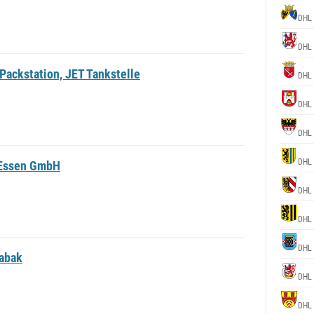
DHL
DHL
Packstation, JET Tankstelle
DHL
DHL
DHL
DHL
p Essen GmbH
DHL
DHL
DHL
Tabak
DHL
DHL