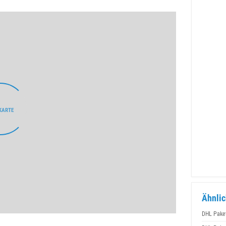
Ähnlic
DHL Pake