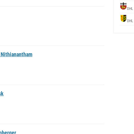
DHL
DHL
. Nithianantham
sk
nberger