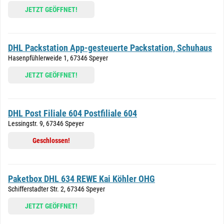
JETZT GEÖFFNET!
DHL Packstation App-gesteuerte Packstation, Schuhaus
Hasenpfühlerweide 1, 67346 Speyer
JETZT GEÖFFNET!
DHL Post Filiale 604 Postfiliale 604
Lessingstr. 9, 67346 Speyer
Geschlossen!
Paketbox DHL 634 REWE Kai Köhler OHG
Schifferstadter Str. 2, 67346 Speyer
JETZT GEÖFFNET!