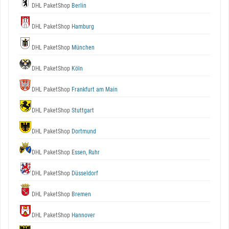
DHL PaketShop
Berlin
DHL PaketShop
Hamburg
DHL PaketShop
München
DHL PaketShop
Köln
DHL PaketShop
Frankfurt am Main
DHL PaketShop
Stuttgart
DHL PaketShop
Dortmund
DHL PaketShop
Essen, Ruhr
DHL PaketShop
Düsseldorf
DHL PaketShop
Bremen
DHL PaketShop
Hannover