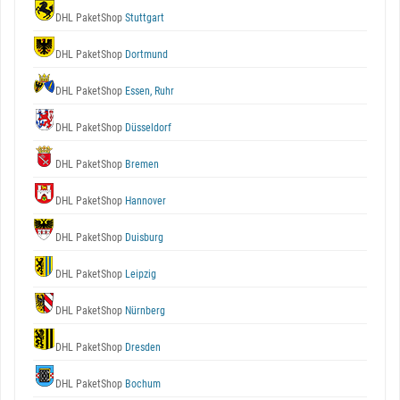
DHL PaketShop
Stuttgart
DHL PaketShop
Dortmund
DHL PaketShop
Essen, Ruhr
DHL PaketShop
Düsseldorf
DHL PaketShop
Bremen
DHL PaketShop
Hannover
DHL PaketShop
Duisburg
DHL PaketShop
Leipzig
DHL PaketShop
Nürnberg
DHL PaketShop
Dresden
DHL PaketShop
Bochum