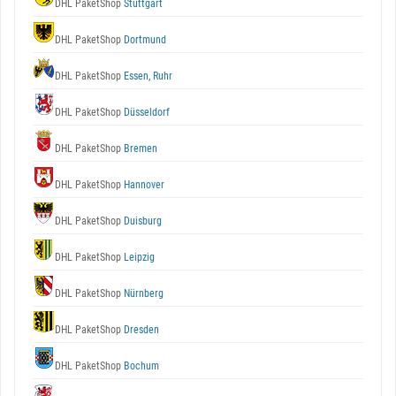
DHL PaketShop
Stuttgart
DHL PaketShop
Dortmund
DHL PaketShop
Essen, Ruhr
DHL PaketShop
Düsseldorf
DHL PaketShop
Bremen
DHL PaketShop
Hannover
DHL PaketShop
Duisburg
DHL PaketShop
Leipzig
DHL PaketShop
Nürnberg
DHL PaketShop
Dresden
DHL PaketShop
Bochum