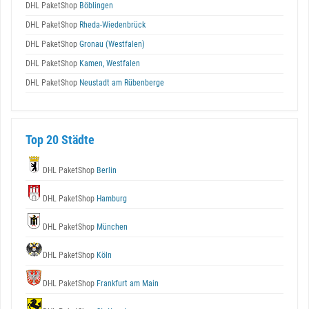
DHL PaketShop
Böblingen
DHL PaketShop
Rheda-Wiedenbrück
DHL PaketShop
Gronau (Westfalen)
DHL PaketShop
Kamen, Westfalen
DHL PaketShop
Neustadt am Rübenberge
Top 20 Städte
DHL PaketShop
Berlin
DHL PaketShop
Hamburg
DHL PaketShop
München
DHL PaketShop
Köln
DHL PaketShop
Frankfurt am Main