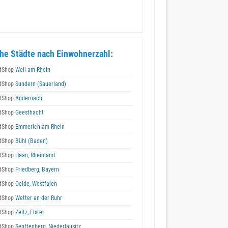
he Städte nach Einwohnerzahl:
tShop
Weil am Rhein
tShop
Sundern (Sauerland)
tShop
Andernach
tShop
Geesthacht
tShop
Emmerich am Rhein
tShop
Bühl (Baden)
tShop
Haan, Rheinland
tShop
Friedberg, Bayern
tShop
Oelde, Westfalen
tShop
Wetter an der Ruhr
tShop
Zeitz, Elster
tShop
Senftenberg, Niederlausitz