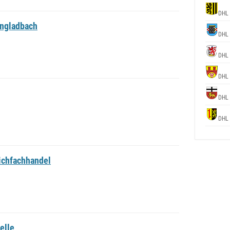
DHL
ngladbach
DHL
DHL
DHL
DHL
DHL
ichfachhandel
elle