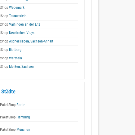
tShop
Wedemark
tShop
Taunusstein
tShop
Vaihingen an der Enz
tShop
Neukirchen-Vluyn
tShop
Aschersleben, Sachsen-Anhalt
tShop
Rietberg
tShop
Warstein
tShop
Meißen, Sachsen
 Städte
 PaketShop
Berlin
 PaketShop
Hamburg
 PaketShop
München