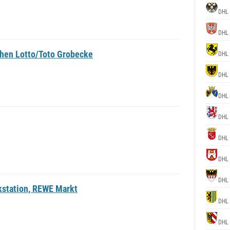
DHL
DHL
chen Lotto/Toto Grobecke
DHL
DHL
DHL
DHL
DHL
DHL
DHL
kstation, REWE Markt
DHL
DHL