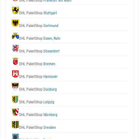
DHL PaketShop
Frankfurt am Main
DHL PaketShop
Stuttgart
DHL PaketShop
Dortmund
DHL PaketShop
Essen, Ruhr
DHL PaketShop
Düsseldorf
DHL PaketShop
Bremen
DHL PaketShop
Hannover
DHL PaketShop
Duisburg
DHL PaketShop
Leipzig
DHL PaketShop
Nürnberg
DHL PaketShop
Dresden