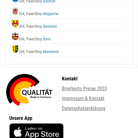
DHL PaketShop
Bochum
DHL PaketShop
Wuppertal
DHL PaketShop
Bielefeld
DHL PaketShop
Bonn
DHL PaketShop
Mannheim
Kontakt
Briefporto Preise 2023
Impressum & Kontakt
Datenschutzerklärung
Unsere App