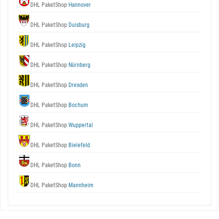
DHL PaketShop
Hannover
DHL PaketShop
Duisburg
DHL PaketShop
Leipzig
DHL PaketShop
Nürnberg
DHL PaketShop
Dresden
DHL PaketShop
Bochum
DHL PaketShop
Wuppertal
DHL PaketShop
Bielefeld
DHL PaketShop
Bonn
DHL PaketShop
Mannheim