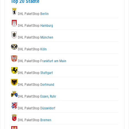
Top 20 Städte
DHL PaketShop
Berlin
DHL PaketShop
Hamburg
DHL PaketShop
München
DHL PaketShop
Köln
DHL PaketShop
Frankfurt am Main
DHL PaketShop
Stuttgart
DHL PaketShop
Dortmund
DHL PaketShop
Essen, Ruhr
DHL PaketShop
Düsseldorf
DHL PaketShop
Bremen