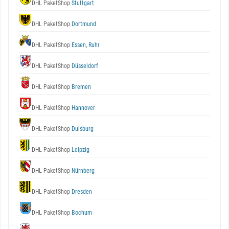
DHL PaketShop
Stuttgart
DHL PaketShop
Dortmund
DHL PaketShop
Essen, Ruhr
DHL PaketShop
Düsseldorf
DHL PaketShop
Bremen
DHL PaketShop
Hannover
DHL PaketShop
Duisburg
DHL PaketShop
Leipzig
DHL PaketShop
Nürnberg
DHL PaketShop
Dresden
DHL PaketShop
Bochum