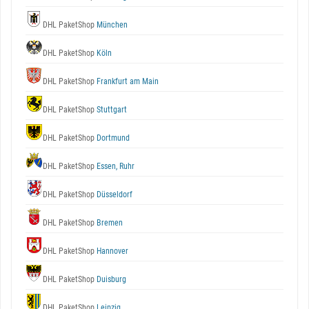
DHL PaketShop
München
DHL PaketShop
Köln
DHL PaketShop
Frankfurt am Main
DHL PaketShop
Stuttgart
DHL PaketShop
Dortmund
DHL PaketShop
Essen, Ruhr
DHL PaketShop
Düsseldorf
DHL PaketShop
Bremen
DHL PaketShop
Hannover
DHL PaketShop
Duisburg
DHL PaketShop
Leipzig