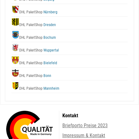
DHL PaketShop
Nürnberg
DHL PaketShop
Dresden
DHL PaketShop
Bochum
DHL PaketShop
Wuppertal
DHL PaketShop
Bielefeld
DHL PaketShop
Bonn
DHL PaketShop
Mannheim
Kontakt
Briefporto Preise 2023
Impressum & Kontakt