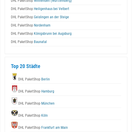
DHL PaketShop
Winnenden (Württemberg)
DHL PaketShop
Heiligenhaus bei Velbert
DHL PaketShop
Geislingen an der Steige
DHL PaketShop
Nordenham
DHL PaketShop
Königsbrunn bei Augsburg
DHL PaketShop
Baunatal
Top 20 Städte
DHL PaketShop
Berlin
DHL PaketShop
Hamburg
DHL PaketShop
München
DHL PaketShop
Köln
DHL PaketShop
Frankfurt am Main