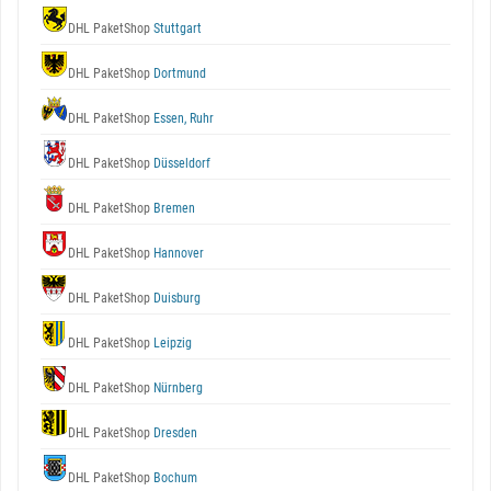
DHL PaketShop
Stuttgart
DHL PaketShop
Dortmund
DHL PaketShop
Essen, Ruhr
DHL PaketShop
Düsseldorf
DHL PaketShop
Bremen
DHL PaketShop
Hannover
DHL PaketShop
Duisburg
DHL PaketShop
Leipzig
DHL PaketShop
Nürnberg
DHL PaketShop
Dresden
DHL PaketShop
Bochum