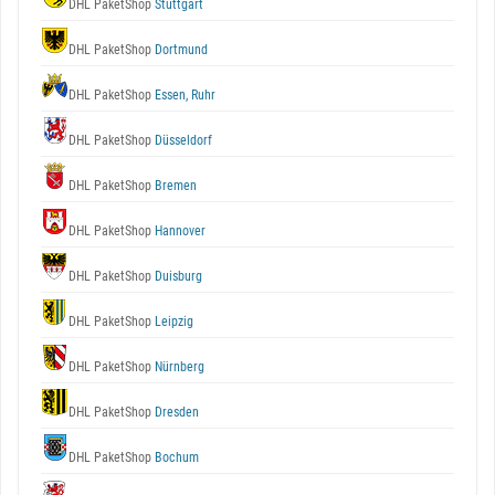
DHL PaketShop
Stuttgart
DHL PaketShop
Dortmund
DHL PaketShop
Essen, Ruhr
DHL PaketShop
Düsseldorf
DHL PaketShop
Bremen
DHL PaketShop
Hannover
DHL PaketShop
Duisburg
DHL PaketShop
Leipzig
DHL PaketShop
Nürnberg
DHL PaketShop
Dresden
DHL PaketShop
Bochum