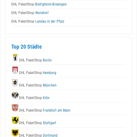
DHL PaketShop
Bietigheim-Bissingen
DHL PaketShop
Wunstorf
DHL PaketShop
Landau in der Pfalz
Top 20 Städte
DHL PaketShop
Berlin
DHL PaketShop
Hamburg
DHL PaketShop
München
DHL PaketShop
Köln
DHL PaketShop
Frankfurt am Main
DHL PaketShop
Stuttgart
DHL PaketShop
Dortmund