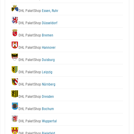
DHL PaketShop
Essen, Ruhr
DHL PaketShop
Düsseldorf
DHL PaketShop
Bremen
DHL PaketShop
Hannover
DHL PaketShop
Duisburg
DHL PaketShop
Leipzig
DHL PaketShop
Nürnberg
DHL PaketShop
Dresden
DHL PaketShop
Bochum
DHL PaketShop
Wuppertal
DHL PaketShop
Bielefeld