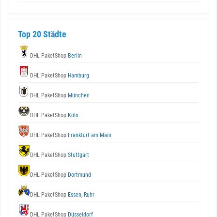
Top 20 Städte
DHL PaketShop
Berlin
DHL PaketShop
Hamburg
DHL PaketShop
München
DHL PaketShop
Köln
DHL PaketShop
Frankfurt am Main
DHL PaketShop
Stuttgart
DHL PaketShop
Dortmund
DHL PaketShop
Essen, Ruhr
DHL PaketShop
Düsseldorf