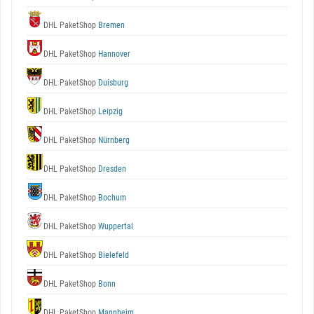
DHL PaketShop
Bremen
DHL PaketShop
Hannover
DHL PaketShop
Duisburg
DHL PaketShop
Leipzig
DHL PaketShop
Nürnberg
DHL PaketShop
Dresden
DHL PaketShop
Bochum
DHL PaketShop
Wuppertal
DHL PaketShop
Bielefeld
DHL PaketShop
Bonn
DHL PaketShop
Mannheim