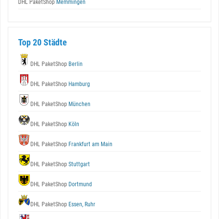
DHL PaketShop
Memmingen
Top 20 Städte
DHL PaketShop
Berlin
DHL PaketShop
Hamburg
DHL PaketShop
München
DHL PaketShop
Köln
DHL PaketShop
Frankfurt am Main
DHL PaketShop
Stuttgart
DHL PaketShop
Dortmund
DHL PaketShop
Essen, Ruhr