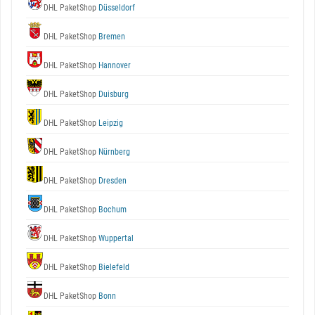
DHL PaketShop
Düsseldorf
DHL PaketShop
Bremen
DHL PaketShop
Hannover
DHL PaketShop
Duisburg
DHL PaketShop
Leipzig
DHL PaketShop
Nürnberg
DHL PaketShop
Dresden
DHL PaketShop
Bochum
DHL PaketShop
Wuppertal
DHL PaketShop
Bielefeld
DHL PaketShop
Bonn