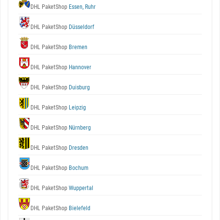
DHL PaketShop
Essen, Ruhr
DHL PaketShop
Düsseldorf
DHL PaketShop
Bremen
DHL PaketShop
Hannover
DHL PaketShop
Duisburg
DHL PaketShop
Leipzig
DHL PaketShop
Nürnberg
DHL PaketShop
Dresden
DHL PaketShop
Bochum
DHL PaketShop
Wuppertal
DHL PaketShop
Bielefeld