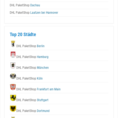
DHL PaketShop
Dachau
DHL PaketShop
Laatzen bei Hannover
Top 20 Städte
DHL PaketShop
Berlin
DHL PaketShop
Hamburg
DHL PaketShop
München
DHL PaketShop
Köln
DHL PaketShop
Frankfurt am Main
DHL PaketShop
Stuttgart
DHL PaketShop
Dortmund